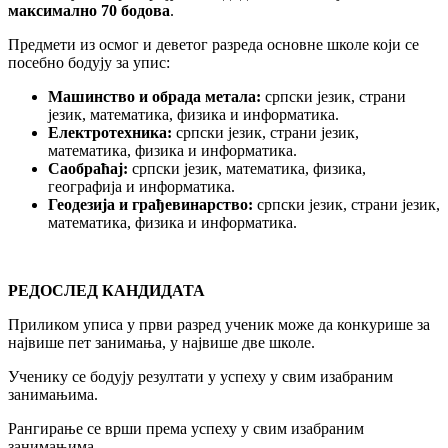
максимално 70 бодова
.
Предмети из осмог и деветог разреда основне школе који се
посебно бодују за упис:
Машинство и обрада метала:
српски језик, страни
језик, математика, физика и информатика.
Електротехника:
српски језик, страни језик,
математика, физика и информатика.
Саoбраћај:
српски језик, математика, физика,
географија и информатика.
Геодезија и грађевинарство:
српски језик, страни језик,
математика, физика и информатика.
РЕДОСЛЕД КАНДИДАТА
Приликом уписа у први разред ученик може да конкурише за
највише пет занимања, у највише две школе.
Ученику се бодују резултати у успеху у свим изабраним
занимањима.
Рангирање се врши према успеху у свим изабраним
занимањима.