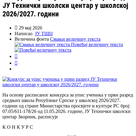
ЈУ Технички школски центар у школској
2026/2027. години

29 мај 2026
Написао
ЈУ ТШЦ
Величина фонта
Смањи величину текста
Повећај величину текста


На основу расписаног конкурса за упис ученика у први разред
средњих школа Републике Српске у школској 2026/2027.
години од стране Министарства просвјете и културе РС број:
07.05/611-178/26 од 11.05.2026. године, ЈУ Технички школски
центар Зворник, расписује
К О Н К У Р С