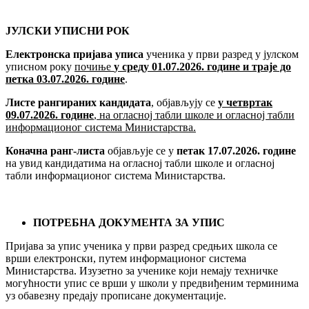
ЈУЛСКИ УПИСНИ РОК
Електронска пријава уписа
ученика у први разред у јулском
уписном року
почиње
у среду
01.07.2026
. године и траје до
петка
03.07.2026
. године
.
Листе рангираних кандидата
, објављују се
у четвртак
09.07.2026
. године
, на огласној табли школе и огласној табли
информационог система Министарства.
Коначна ранг-листа
објављује се у
петак 17.07.2026. године
на увид кандидатима на огласној табли школе и огласној
табли информационог система Министарства.
ПОТРЕБНА ДОКУМЕНТА ЗА УПИС
Пријава за упис ученика у први разред средњих школа се
врши електронски, путем информационог система
Министарства. Изузетно за ученике који немају техничке
могућности упис се врши у школи у предвиђеним терминима
уз обавезну предају прописане документације.