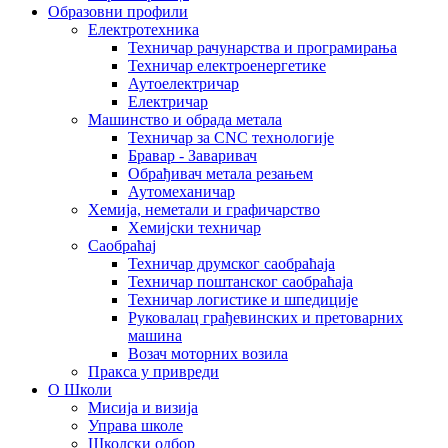
Образовни профили
Електротехника
Техничар рачунарства и програмирања
Техничар електроенергетике
Аутоелектричар
Електричар
Машинство и обрада метала
Техничар за CNC технологије
Бравар - Заваривач
Обрађивач метала резањем
Аутомеханичар
Хемија, неметали и графичарство
Хемијски техничар
Саобраћај
Техничар друмског саобраћаја
Техничар поштанског саобраћаја
Техничар логистике и шпедиције
Руковалац грађевинских и претоварних
машина
Возач моторних возила
Пракса у привреди
О Школи
Мисија и визија
Управа школе
Школски одбор