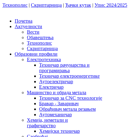
Технополис
|
Скриптарница
|
Ђачки кутак
|
Упис 2024/2025
Почетна
Актуелности
Вести
Обавештења
Технополис
Скриптарница
Образовни профили
Електротехника
Техничар рачунарства и
програмирања
Техничар електроенергетике
Аутоелектричар
Електричар
Машинство и обрада метала
Техничар за CNC технологије
Бравар - Заваривач
Обрађивач метала резањем
Аутомеханичар
Хемија, неметали и
графичарство
Хемијски техничар
Саобраћај