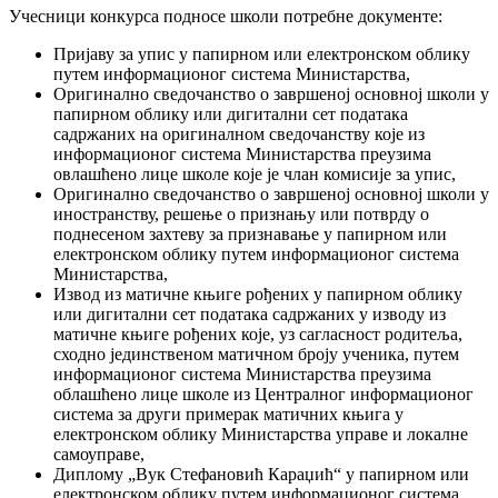
Учесници конкурса подносе школи потребне документе:
Пријаву за упис у папирном или електронском облику
путем информационог система Министарства,
Оригинално сведочанство о завршеној основној школи у
папирном облику или дигитални сет података
садржаних на оригиналном сведочанству које из
информационог система Министарства преузима
овлашћено лице школе које је члан комисије за упис,
Оригинално сведочанство о завршеној основној школи у
иностранству, решење о признању или потврду о
поднесеном захтеву за признавање у папирном или
електронском облику путем информационог система
Министарства,
Извод из матичне књиге рођених у папирном облику
или дигитални сет података садржаних у изводу из
матичне књиге рођених које, уз сагласност родитеља,
сходно јединственом матичном броју ученика, путем
информационог система Министарства преузима
облашћено лице школе из Централног информационог
система за други примерак матичних књига у
електронском облику Министарства управе и локалне
самоуправе,
Диплому „Вук Стефановић Караџић“ у папирном или
електронском облику путем информационог система