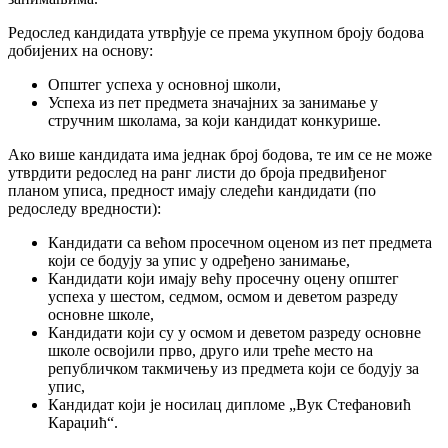
Редослед кандидата утврђује се према укупном броју бодова
добијених на основу:
Општег успеха у основној школи,
Успеха из пет предмета значајних за занимање у
стручним школама, за који кандидат конкурише.
Ако више кандидата има једнак број бодова, те им се не може
утврдити редослед на ранг листи до броја предвиђеног
планом уписа, предност имају следећи кандидати (по
редоследу вредности):
Кандидати са већом просечном оценом из пет предмета
који се бодују за упис у одређено занимање,
Кандидати који имају већу просечну оцену општег
успеха у шестом, седмом, осмом и деветом разреду
основне школе,
Кандидати који су у осмом и деветом разреду основне
школе освојили прво, друго или треће место на
републичком такмичењу из предмета који се бодују за
упис,
Кандидат који је носилац дипломе „Вук Стефановић
Караџић“.