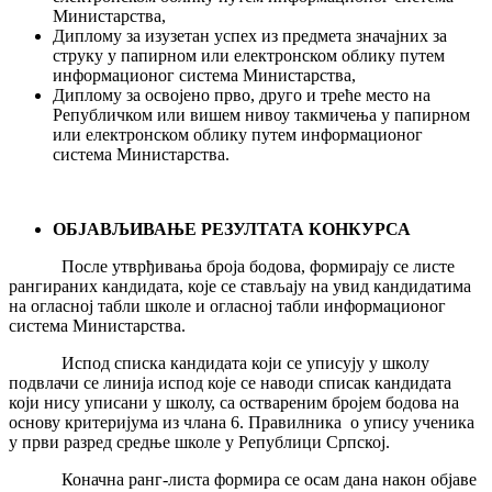
Министарства,
Диплому за изузетан успех из предмета значајних за
струку у папирном или електронском облику путем
информационог система Министарства,
Диплому за освојено прво, друго и треће место на
Републичком или вишем нивоу такмичења у папирном
или електронском облику путем информационог
система Министарства.
ОБЈАВЉИВАЊЕ РЕЗУЛТАТА КОНКУРСА
После утврђивања броја бодова, формирају се листе
рангираних кандидата, које се стављају на увид кандидатима
на огласној табли школе и огласној табли информационог
система Министарства.
Испод списка кандидата који се уписују у школу
подвлачи се линија испод које се наводи списак кандидата
који нису уписани у школу, са оствареним бројем бодова на
основу критеријума из члана 6. Правилника о упису ученика
у први разред средње школе у Републици Српској.
Коначна ранг-листа формира се осам дана након објаве