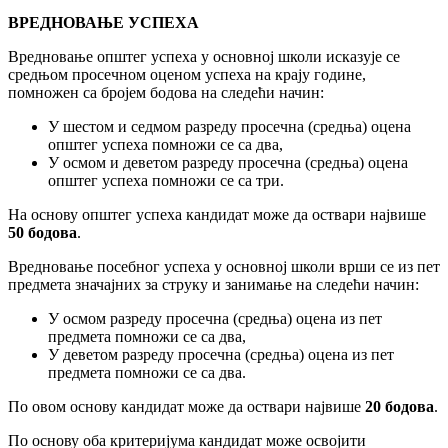
ВРЕДНОВАЊЕ УСПЕХА
Вредновање општег успеха у основној школи исказује се
средњом просечном оценом успеха на крају године,
помножен са бројем бодова на следећи начин:
У шестом и седмом разреду просечна (средња) оцена
општег успеха помножи се са два,
У осмом и деветом разреду просечна (средња) оцена
општег успеха помножи се са три.
На основу општег успеха кандидат може да оствари највише
50 бодова
.
Вредновање посебног успеха у основној школи врши се из пет
предмета значајних за струку и занимање на следећи начин:
У осмом разреду просечна (средња) оцена из пет
предмета помножи се са два,
У деветом разреду просечна (средња) оцена из пет
предмета помножи се са два.
По овом основу кандидат може да оствари највише
20 бодова
.
По основу оба критеријума кандидат може освојити