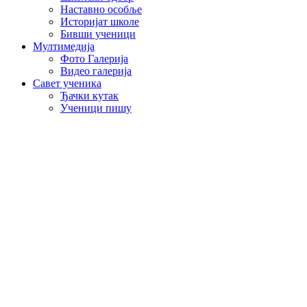
Наставно особље
Историјат школе
Бивши ученици
Мултимедија
Фото Галерија
Видео галерија
Савет ученика
Ђачки кутак
Ученици пишу