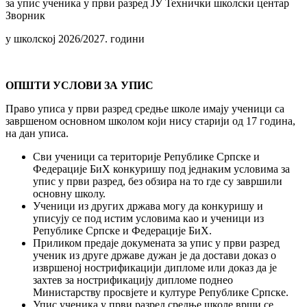
за упис ученика у први рaзред ЈУ Технички школски центар
Зворник
у школској 2026/2027. години
ОПШТИ УСЛОВИ ЗА УПИС
Право уписа у први разред средње школе имају ученици са
завршеном основном школом који нису старији од 17 година,
на дан уписа.
Сви ученици са територије Републике Српске и
Федерације БиХ конкуришу под једнаким условима за
упис у први разред, без обзира на то где су завршили
основну школу.
Ученици из других држава могу да конкуришу и
уписују се под истим условима као и ученици из
Републике Српске и Федерације БиХ.
Приликом предаје докумената за упис у први разред
ученик из друге државе дужан је да достави доказ о
извршеној нострификацији дипломе или доказ да је
захтев за нострификацију дипломе поднео
Министарству просвјете и културе Републике Српске.
Упис ученика у први разред средње школе врши се