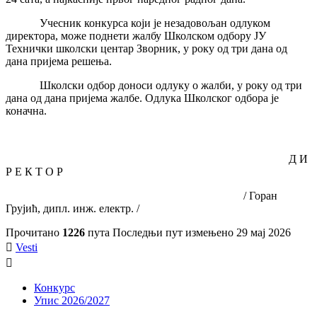
Учесник конкурса који је незадовољан одлуком
директора, може поднети жалбу Школском одбору ЈУ
Технички школски центар Зворник, у року од три дана од
дана пријема решења.
Школски одбор доноси одлуку о жалби, у року од три
дана од дана пријема жалбе. Одлука Школског одбора је
коначна.
Д И
Р Е К Т О Р
/ Горан
Грујић, дипл. инж. електр. /
Прочитано
1226
пута
Последњи пут измењено 29 мај 2026

Vesti

Конкурс
Упис 2026/2027