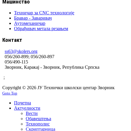
Машинство
Техничар за CNC технологије
Бравар - Заваривач
Аутомеханичар
Обрађивач метала резањем
Контакт
ss63@skolers.org
056/260-899; 056/260-897
056/490-115
Зворник, Каракај - Зворник, Република Српска
;
Copyright © 2026 ЈУ Технички школски центар Зворник
Goto Top
Почетна
Актуелности
Вести
Обавештења
Технополис
Скриптарница