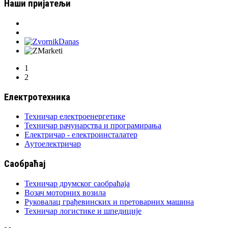
Наши пријатељи
1
2
Електротехника
Техничар електроенергетике
Техничар рачунарства и програмирања
Електричар - електроинсталатер
Аутоелектричар
Саобраћај
Техничар друмског саобраћаја
Возач моторних возила
Руковалац грађевинских и претоварних машина
Техничар логистике и шпедиције