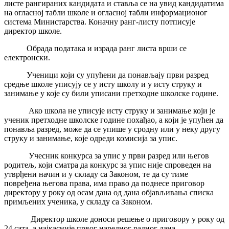
листе рангираних кандидата и ставља се на увид кандидатима
на огласној табли школе и огласној табли информационог
система Министарства. Коначну ранг-листу потписује
директор школе.
Обрада података и израда ранг листа врши се
електронски.
Ученици који су упућени да понављају први разред
средње школе уписују се у исту школу и у исту струку и
занимање у које су били уписани претходне школске године.
Ако школа не уписује исту струку и занимање који је
ученик претходне школске године похађао, а који је упућен да
понавља разред, може да се упише у сродну или у неку другу
струку и занимање, које одреди комисија за упис.
Учесник конкурса за упис у први разред или његов
родитељ, који сматра да конкурс за упис није спроведен на
утврђени начин и у складу са Законом, те да су тиме
повређена његова права, има право да поднесе приговор
директору у року од осам дана од дана објављивања списка
примљених ученика, у складу са Законом.
Директор школе доноси решење о приговору у року од
24 сата, а најкасније првог наредног радног дана.