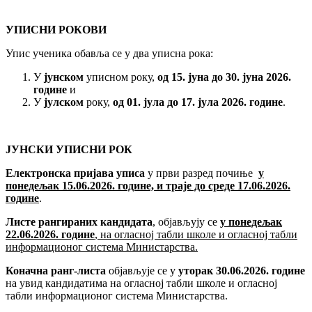
УПИСНИ РОКОВИ
Упис ученика обавља се у два уписна рока:
У
јунском
уписном року,
од 15. јуна до 30. јуна 2026.
године
и
У
јулском
року,
од 01. јула до 17. јула 2026. године
.
ЈУНСКИ
УПИСНИ
РОК
Електронска пријава уписа
у први разред почиње
у
понедељак
15.06.2026
. године, и траје до среде
17.06.2026
.
године
.
Листе рангираних кандидата
, објављују се
у понедељак
22.06.2026
. године
, на огласној табли школе и огласној табли
информационог система Министарства.
Коначна ранг-листа
објављује се у
уторак 30.06.2026. године
на увид кандидатима на огласној табли школе и огласној
табли информационог система Министарства.