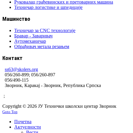
Руковалац грађевинских и претоварних машина
Техничар логистике и шпедиције
Машинство
Техничар за CNC технологије
Бравар - Заваривач
Аутомеханичар
Обрађивач метала резањем
Контакт
ss63@skolers.org
056/260-899; 056/260-897
056/490-115
Зворник, Каракај - Зворник, Република Српска
;
Copyright © 2026 ЈУ Технички школски центар Зворник
Goto Top
Почетна
Актуелности
Вести