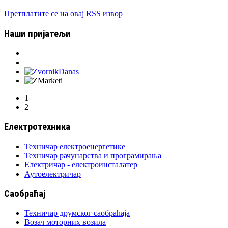
Претплатите се на овај RSS извор
Наши пријатељи
1
2
Електротехника
Техничар електроенергетике
Техничар рачунарства и програмирања
Електричар - електроинсталатер
Аутоелектричар
Саобраћај
Техничар друмског саобраћаја
Возач моторних возила