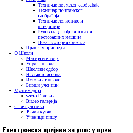
Техничар друмског саобраћаја
Техничар поштанског
саобраћаја
Техничар логистике и
шпедиције
Руковалац грађевинских и
претоварних машина
Возач моторних возила
Пракса у привреди
О Школи
Мисија и визија
Управа школе
Школски одбор
Наставно особље
Историјат школе
Бивши ученици
Мултимедија
Фото Галерија
Видео галерија
Савет ученика
Ђачки кутак
Ученици пишу
Електронска пријава за упис у први