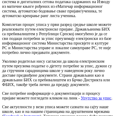
система и дигиталних сетова података садржаних на Изводу
из матичне књиге рођених из еМатичар информационог
система, аутоматско бодовање сваке пријаве/ученика, те
аутоматско креирање ранг листа ученика.
Комплетан процес уписа у први разред средње школе можете
реализовати путем електронске пријаве. Држављанима БИХ
са пребивалиштем у Републици Српској омогућено је да се
сви подаци потребни за упис преузимају електронски из базе
информационог система Министарства просвјете и културе
РС и Министарства управе и локалне самоуправе РС, те није
потребно лично предавати документе.
Уколико родитељи нису сагласни да школа електронским
путем преузима податке о дјетету потребне за упис, дужни су
да стручним сарадницима школе у наведеном року лично
доставе предвиђене документе. Страни држављани као и
држављани БИХ са пребивалиштем из Брчко Дистрикта или
ФБИХ, такође треба лично да предају документе.
Све потребне информације о документацији и процесу
пријаве можете погледати кликом на линк -
Упутство за упис
.
Све актуелности у вези уписа можете сазнати на сајту наше
школе, као и на нашим страницама на друштвеним мрежама