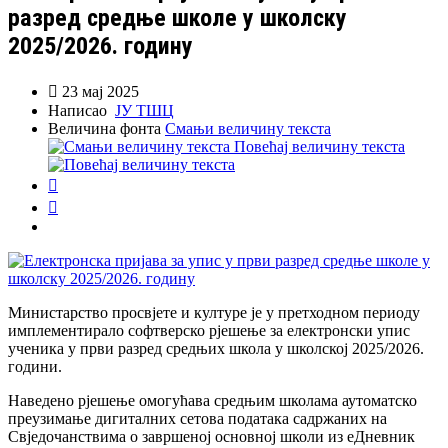
разред средње школе у школску
2025/2026. годину

23 мај 2025
Написао
ЈУ ТШЦ
Величина фонта
Смањи величину текста
Повећај величину текста


Министарство просвјете и културе је у претходном периоду
имплементирало софтверско рјешење за електронски упис
ученика у први разред средњих школа у школској 2025/2026.
години.
Наведено рјешење омогућава средњим школама аутоматско
преузимање дигиталних сетова података садржаних на
Свједочанствима о завршеној основној школи из еДневник