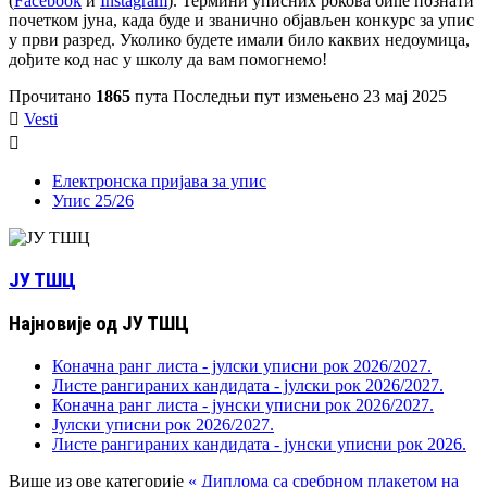
(
Facebook
и
Instagram
). Термини уписних рокова биће познати
почетком јуна, када буде и званично објављен конкурс за упис
у први разред. Уколико будете имали било каквих недоумица,
дођите код нас у школу да вам помогнемо!
Прочитано
1865
пута
Последњи пут измењено 23 мај 2025

Vesti

Електронска пријава за упис
Упис 25/26
ЈУ ТШЦ
Најновије од ЈУ ТШЦ
Коначна ранг листа - јулски уписни рок 2026/2027.
Листе рангираних кандидата - јулски рок 2026/2027.
Коначна ранг листа - јунски уписни рок 2026/2027.
Јулски уписни рок 2026/2027.
Листе рангираних кандидата - јунски уписни рок 2026.
Више из ове категорије
« Диплома са сребрном плакетом на