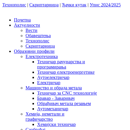
Технополис
|
Скриптарница
|
Ђачки кутак
|
Упис 2024/2025
Почетна
Актуелности
Вести
Обавештења
Технополис
Скриптарница
Образовни профили
Електротехника
Техничар рачунарства и
програмирања
Техничар електроенергетике
Аутоелектричар
Електричар
Машинство и обрада метала
Техничар за CNC технологије
Бравар - Заваривач
Обрађивач метала резањем
Аутомеханичар
Хемија, неметали и
графичарство
Хемијски техничар
Саобраћај