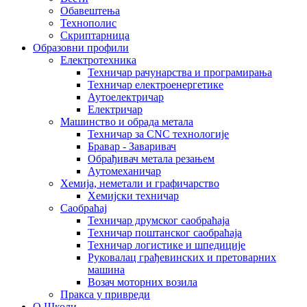
Обавештења
Технополис
Скриптарница
Образовни профили
Електротехника
Техничар рачунарства и програмирања
Техничар електроенергетике
Аутоелектричар
Електричар
Машинство и обрада метала
Техничар за CNC технологије
Бравар - Заваривач
Обрађивач метала резањем
Аутомеханичар
Хемија, неметали и графичарство
Хемијски техничар
Саобраћај
Техничар друмског саобраћаја
Техничар поштанског саобраћаја
Техничар логистике и шпедиције
Руковалац грађевинских и претоварних
машина
Возач моторних возила
Пракса у привреди
О Школи