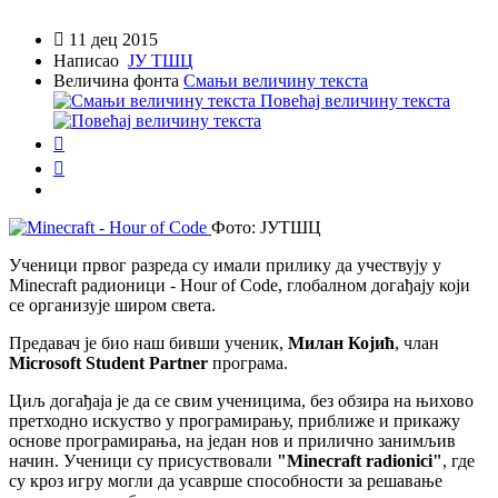

11 дец 2015
Написао
ЈУ ТШЦ
Величина фонта
Смањи величину текста
Повећај величину текста


Фото: ЈУТШЦ
Ученици првог разреда су имали прилику да учествују у
Minecraft радионици - Hour of Code, глобалном догађају који
се организује широм света.
Предавач је био наш бивши ученик,
Милан Којић
, члан
Microsoft Student Partner
програма.
Циљ догађаја је да се свим ученицима, без обзира на њихово
претходно искуство у програмирању, приближе и прикажу
основе програмирања, на један нов и прилично занимљив
начин. Ученици су присуствовали
"Minecraft radionici"
, где
су кроз игру могли да усаврше способности за решавање