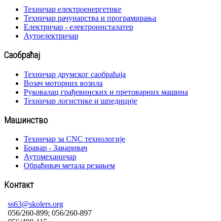
Техничар електроенергетике
Техничар рачунарства и програмирања
Електричар - електроинсталатер
Аутоелектричар
Саобраћај
Техничар друмског саобраћаја
Возач моторних возила
Руковалац грађевинских и претоварних машина
Техничар логистике и шпедиције
Машинство
Техничар за CNC технологије
Бравар - Заваривач
Аутомеханичар
Обрађивач метала резањем
Контакт
ss63@skolers.org
056/260-899; 056/260-897