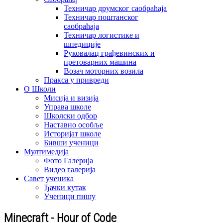
Техничар друмског саобраћаја
Техничар поштанског
саобраћаја
Техничар логистике и
шпедиције
Руковалац грађевинских и
претоварних машина
Возач моторних возила
Пракса у привреди
О Школи
Мисија и визија
Управа школе
Школски одбор
Наставно особље
Историјат школе
Бивши ученици
Мултимедија
Фото Галерија
Видео галерија
Савет ученика
Ђачки кутак
Ученици пишу
Minecraft - Hour of Code