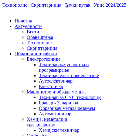
Технополис
|
Скриптарница
|
Ђачки кутак
|
Упис 2024/2025
Почетна
Актуелности
Вести
Обавештења
Технополис
Скриптарница
Образовни профили
Електротехника
Техничар рачунарства и
програмирања
Техничар електроенергетике
Аутоелектричар
Електричар
Машинство и обрада метала
Техничар за CNC технологије
Бравар - Заваривач
Обрађивач метала резањем
Аутомеханичар
Хемија, неметали и
графичарство
Хемијски техничар
Саобраћај