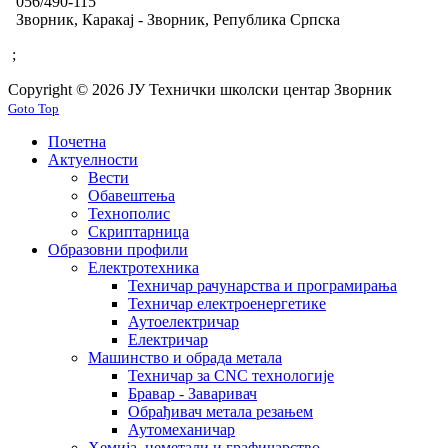
056/490-115
Зворник, Каракај - Зворник, Република Српска
;
Copyright © 2026 ЈУ Технички школски центар Зворник
Goto Top
Почетна
Актуелности
Вести
Обавештења
Технополис
Скриптарница
Образовни профили
Електротехника
Техничар рачунарства и програмирања
Техничар електроенергетике
Аутоелектричар
Електричар
Машинство и обрада метала
Техничар за CNC технологије
Бравар - Заваривач
Обрађивач метала резањем
Аутомеханичар
Хемија, неметали и графичарство