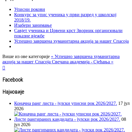
Уписни рокови
Конкурс за упис ученика у први разред у школској
2018/19.
Изабери занимање
Савјет ученика и Црвени крст Зворник организовали
показне вјежбе
Успешно завршена хуманитарна акција за нашег Спасоја
Више из ове категорије
« Успешно завршена хуманитарна
акција за нашег Спасоја
Свечана академија - Сјећања »

Facebook
Најновије
Коначна ранг листа - јулски уписни рок 2026/2027.
17 јул
2026
Листе рангираних кандидата - јулски рок 2026/2027.
08
јул 2026