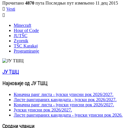
Прочитано
4870
пута
Последњи пут измењено 11 дец 2015

Vesti

Minecraft
Hour of Code
JUTŠC
Zvornik
TŠC Karakaj
Programiranje
ЈУ ТШЦ
Најновије од ЈУ ТШЦ
Коначна ранг листа - јулски уписни рок 2026/2027.
Листе рангираних кандидата - јулски рок 2026/2027.
Коначна ранг листа - јунски уписни рок 2026/2027.
Јулски уписни рок 2026/2027.
Листе рангираних кандидата - јунски уписни рок 2026.
Сродни чланци