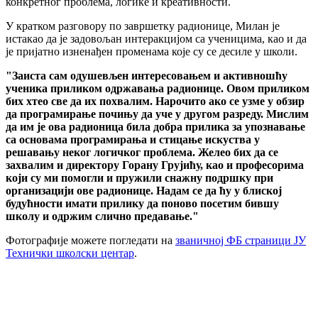
конкретног проблема, логике и креативности.
У кратком разговору по завршетку радионице, Милан је
истакао да је задовољан интеракцијом са ученицима, као и да
је пријатно изненађен променама које су се десиле у школи.
"Заиста сам одушевљен интересовањем и активношћу
ученика приликом одржавања радионице. Овом приликом
бих хтео све да их похвалим. Нарочито ако се узме у обзир
да програмирање почињу да уче у другом разреду. Мислим
да им је ова радионица била добра прилика за упознавање
са основама програмирања и стицање искуства у
решавању неког логичког проблема. Желео бих да се
захвалим и директору Горану Грујићу, као и професорима
који су ми помогли и пружили снажну подршку при
организацији ове радионице. Надам се да ћу у блиској
будућности имати прилику да поново посетим бившу
школу и одржим слично предавање."
Фотографије можете погледати на
званичној ФБ страници ЈУ
Технички школски центар
.